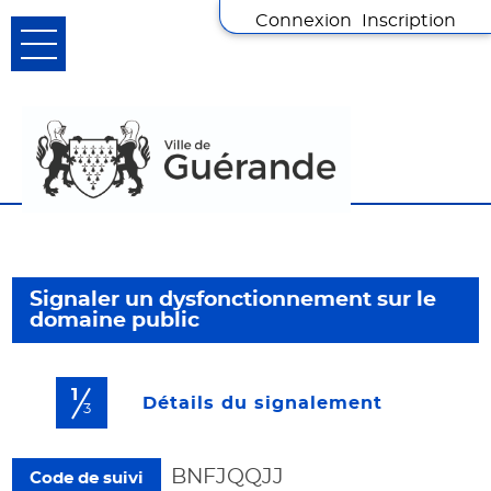
Connexion
Inscription
Ouvrir le menu
Mon quotidien
Ma ville
Signaler un dysfonctionnement sur le
domaine public
Mes loisirs
1
Mes demandes
(étape cou
Détails du signalement
3
Mon profil
BNFJQQJJ
Code de suivi